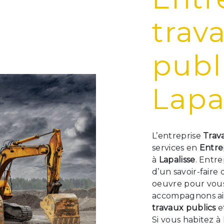
trav
publ
Lapa
L’entreprise
Trav
services en
Entre
à
Lapalisse
. Entr
d’un savoir-faire
oeuvre pour vous 
accompagnons ain
travaux publics
e
Si vous habitez à