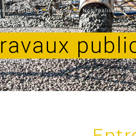
avaux publics
Béton
Nos réalisations
travaux publi
Entr