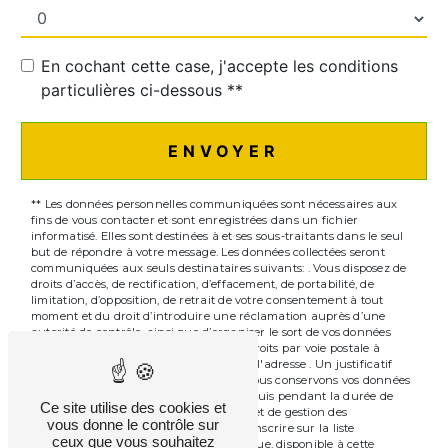
En cochant cette case, j'accepte les conditions
particulières ci-dessous **
ENVOYER
** Les données personnelles communiquées sont nécessaires aux
fins de vous contacter et sont enregistrées dans un fichier
informatisé. Elles sont destinées à et ses sous-traitants dans le seul
but de répondre à votre message. Les données collectées seront
communiquées aux seuls destinataires suivants: . Vous disposez de
droits d’accès, de rectification, d’effacement, de portabilité, de
limitation, d’opposition, de retrait de votre consentement à tout
moment et du droit d’introduire une réclamation auprès d’une
autorité de contrôle, ainsi que d’organiser le sort de vos données
post-mortem. Vous pouvez exercer ces droits par voie postale à
l'adresse ou par courrier électronique à l'adresse . Un justificatif
d'identité pourra vous être demandé. Nous conservons vos données
pendant la période de prise de contact puis pendant la durée de
Ce site utilise des cookies et
prescription légale aux fins probatoires et de gestion des
vous donne le contrôle sur
contentieux. Vous avez le droit de vous inscrire sur la liste
ceux que vous souhaitez
d'opposition au démarchage téléphonique, disponible à cette