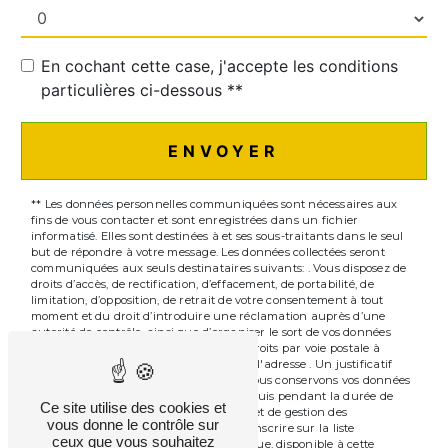
En cochant cette case, j'accepte les conditions
particulières ci-dessous **
ENVOYER
** Les données personnelles communiquées sont nécessaires aux
fins de vous contacter et sont enregistrées dans un fichier
informatisé. Elles sont destinées à et ses sous-traitants dans le seul
but de répondre à votre message. Les données collectées seront
communiquées aux seuls destinataires suivants: . Vous disposez de
droits d’accès, de rectification, d’effacement, de portabilité, de
limitation, d’opposition, de retrait de votre consentement à tout
moment et du droit d’introduire une réclamation auprès d’une
autorité de contrôle, ainsi que d’organiser le sort de vos données
post-mortem. Vous pouvez exercer ces droits par voie postale à
l'adresse ou par courrier électronique à l'adresse . Un justificatif
d'identité pourra vous être demandé. Nous conservons vos données
pendant la période de prise de contact puis pendant la durée de
Ce site utilise des cookies et
prescription légale aux fins probatoires et de gestion des
vous donne le contrôle sur
contentieux. Vous avez le droit de vous inscrire sur la liste
ceux que vous souhaitez
d'opposition au démarchage téléphonique, disponible à cette