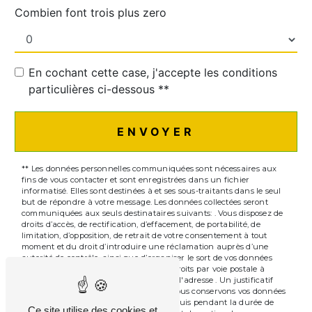
Combien font trois plus zero
En cochant cette case, j'accepte les conditions
particulières ci-dessous **
ENVOYER
** Les données personnelles communiquées sont nécessaires aux
fins de vous contacter et sont enregistrées dans un fichier
informatisé. Elles sont destinées à et ses sous-traitants dans le seul
but de répondre à votre message. Les données collectées seront
communiquées aux seuls destinataires suivants: . Vous disposez de
droits d’accès, de rectification, d’effacement, de portabilité, de
limitation, d’opposition, de retrait de votre consentement à tout
moment et du droit d’introduire une réclamation auprès d’une
autorité de contrôle, ainsi que d’organiser le sort de vos données
post-mortem. Vous pouvez exercer ces droits par voie postale à
l'adresse ou par courrier électronique à l'adresse . Un justificatif
d'identité pourra vous être demandé. Nous conservons vos données
pendant la période de prise de contact puis pendant la durée de
Ce site utilise des cookies et