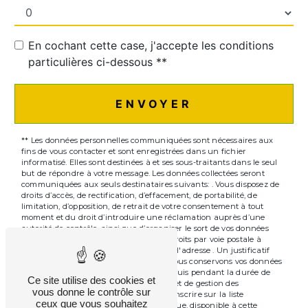
En cochant cette case, j'accepte les conditions
particulières ci-dessous **
ENVOYER
** Les données personnelles communiquées sont nécessaires aux
fins de vous contacter et sont enregistrées dans un fichier
informatisé. Elles sont destinées à et ses sous-traitants dans le seul
but de répondre à votre message. Les données collectées seront
communiquées aux seuls destinataires suivants: . Vous disposez de
droits d’accès, de rectification, d’effacement, de portabilité, de
limitation, d’opposition, de retrait de votre consentement à tout
moment et du droit d’introduire une réclamation auprès d’une
autorité de contrôle, ainsi que d’organiser le sort de vos données
post-mortem. Vous pouvez exercer ces droits par voie postale à
l'adresse ou par courrier électronique à l'adresse . Un justificatif
d'identité pourra vous être demandé. Nous conservons vos données
pendant la période de prise de contact puis pendant la durée de
Ce site utilise des cookies et
prescription légale aux fins probatoires et de gestion des
vous donne le contrôle sur
contentieux. Vous avez le droit de vous inscrire sur la liste
ceux que vous souhaitez
d'opposition au démarchage téléphonique, disponible à cette