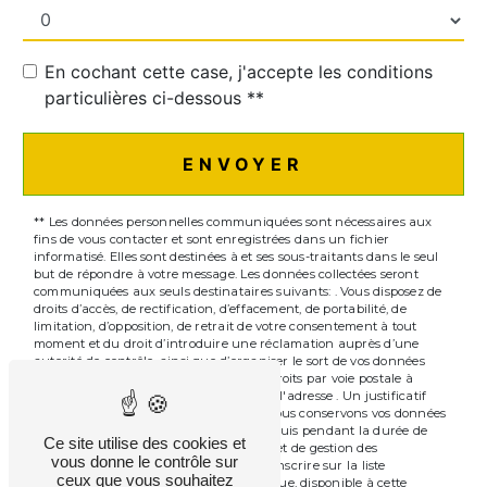
En cochant cette case, j'accepte les conditions
particulières ci-dessous **
ENVOYER
** Les données personnelles communiquées sont nécessaires aux
fins de vous contacter et sont enregistrées dans un fichier
informatisé. Elles sont destinées à et ses sous-traitants dans le seul
but de répondre à votre message. Les données collectées seront
communiquées aux seuls destinataires suivants: . Vous disposez de
droits d’accès, de rectification, d’effacement, de portabilité, de
limitation, d’opposition, de retrait de votre consentement à tout
moment et du droit d’introduire une réclamation auprès d’une
autorité de contrôle, ainsi que d’organiser le sort de vos données
post-mortem. Vous pouvez exercer ces droits par voie postale à
l'adresse ou par courrier électronique à l'adresse . Un justificatif
d'identité pourra vous être demandé. Nous conservons vos données
pendant la période de prise de contact puis pendant la durée de
Ce site utilise des cookies et
prescription légale aux fins probatoires et de gestion des
vous donne le contrôle sur
contentieux. Vous avez le droit de vous inscrire sur la liste
ceux que vous souhaitez
d'opposition au démarchage téléphonique, disponible à cette