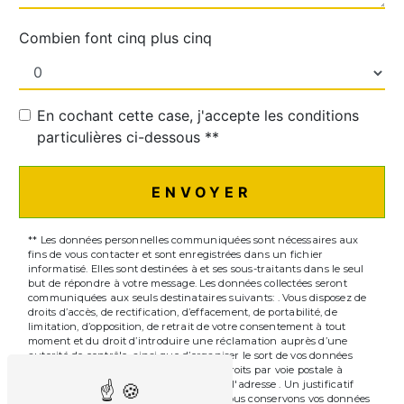
Combien font cinq plus cinq
En cochant cette case, j'accepte les conditions
particulières ci-dessous **
ENVOYER
** Les données personnelles communiquées sont nécessaires aux
fins de vous contacter et sont enregistrées dans un fichier
informatisé. Elles sont destinées à et ses sous-traitants dans le seul
but de répondre à votre message. Les données collectées seront
communiquées aux seuls destinataires suivants: . Vous disposez de
droits d’accès, de rectification, d’effacement, de portabilité, de
limitation, d’opposition, de retrait de votre consentement à tout
moment et du droit d’introduire une réclamation auprès d’une
autorité de contrôle, ainsi que d’organiser le sort de vos données
post-mortem. Vous pouvez exercer ces droits par voie postale à
l'adresse ou par courrier électronique à l'adresse . Un justificatif
d'identité pourra vous être demandé. Nous conservons vos données